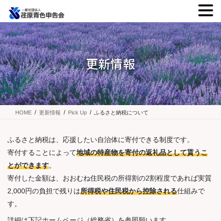
コ
ナ
ン
ビ
テ
ゲ
ン
ー
更新情報
ツ
シ
に
ョ
移
ン
動
に
移
HOME
更新情報
Pick Up
ふるさと納税について
動
ふるさと納税は、応援したい自治体に寄付できる制度です。
寄付することによって
地域の特産物を寄付の返礼品として貰うこ
とができます
。
寄付した金額は、おおむね住民税の所得割の2割程度であれば実質
2,000円の負担で残りは
所得税や住民税から控除される
仕組みで
す。
詳細は下記ホームページ（総務省）を参照願います。