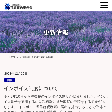
コ
ナ
ン
ビ
テ
ゲ
ン
ー
更新情報
ツ
シ
に
ョ
移
ン
動
に
移
HOME
更新情報
税に関する情報
動
2023年12月10日
国税
インボイス制度について
令和5年10月から消費税のインボイス制度が始まりました。インボ
イス番号を適用するには税務署に番号取得の申請をする必要があ
ります。 インボイス番号は税務署に届出を提出することで取得で