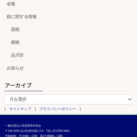
会報
税に関する情報
国税
都税
品川区
お知らせ
アーカイブ
ア
ー
カ
|
サイトマップ
|
プライバシーポリシー
|
イ
ブ
一般社団法人荏原青色申告会
〒142-0054 品川区西中延1-2-4 TEL 03-3783-3494
営業時間 平日9時～17時 第3土曜9時～12時