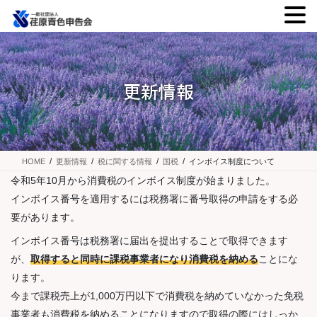
コ
ナ
ン
ビ
テ
ゲ
ン
ー
更新情報
ツ
シ
に
ョ
移
ン
動
に
移
HOME
更新情報
税に関する情報
国税
インボイス制度について
動
令和5年10月から消費税のインボイス制度が始まりました。
インボイス番号を適用するには税務署に番号取得の申請をする必
要があります。
インボイス番号は税務署に届出を提出することで取得できます
が、
取得すると同時に課税事業者になり消費税を納める
ことにな
ります。
今まで課税売上が1,000万円以下で消費税を納めていなかった免税
事業者も消費税を納めることになりますので取得の際にはしっか