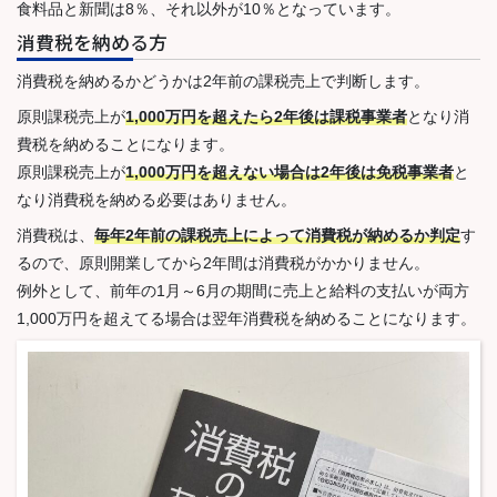
食料品と新聞は8％、それ以外が10％となっています。
消費税を納める方
消費税を納めるかどうかは2年前の課税売上で判断します。
原則課税売上が
1,000万円を超えたら2年後は課税事業者
となり消
費税を納めることになります。
原則課税売上が
1,000万円を超えない場合は2年後は免税事業者
と
なり消費税を納める必要はありません。
消費税は、
毎年2年前の課税売上によって消費税が納めるか判定
す
るので、原則開業してから2年間は消費税がかかりません。
例外として、前年の1月～6月の期間に売上と給料の支払いが両方
1,000万円を超えてる場合は翌年消費税を納めることになります。