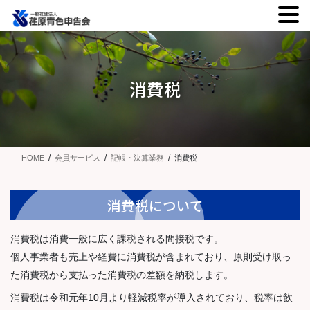
コ
ナ
ン
ビ
テ
ゲ
ン
ー
消費税
ツ
シ
に
ョ
移
ン
動
に
移
HOME
会員サービス
記帳・決算業務
消費税
動
消費税について
消費税は消費一般に広く課税される間接税です。
個人事業者も売上や経費に消費税が含まれており、原則受け取っ
た消費税から支払った消費税の差額を納税します。
消費税は令和元年10月より軽減税率が導入されており、税率は飲